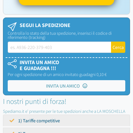
SEGUI LA SPEDIZIONE
Controlla lo stato della tua spedizione, inserisci il codice di
riferimento (tracking)
INVITA UN AMICO
E GUADAGNA !!!
Per ogni spedizione di un amico invitato guadagni 0,10 €
INVITA UN AMICO
I nostri punti di forza!
Spediamo.it e' presente per le tue spedizioni anche a LA MOSCHELLA
1) Tariffe competitive