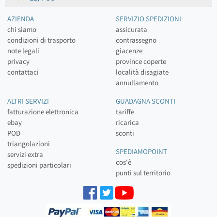
AZIENDA
SERVIZIO SPEDIZIONI
chi siamo
assicurata
condizioni di trasporto
contrassegno
note legali
giacenze
privacy
province coperte
contattaci
località disagiate
annullamento
ALTRI SERVIZI
GUADAGNA SCONTI
fatturazione elettronica
tariffe
ebay
ricarica
POD
sconti
triangolazioni
SPEDIAMOPOINT
servizi extra
cos'è
spedizioni particolari
punti sul territorio