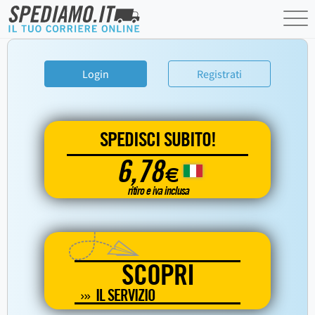
Login
Registrati
SPEDISCI SUBITO!
6,78
€
ritiro e iva inclusa
SCOPRI
IL SERVIZIO