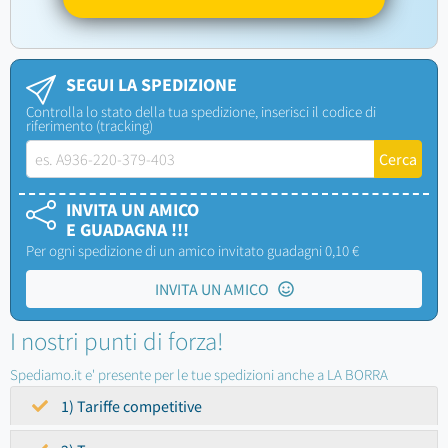
SEGUI LA SPEDIZIONE
Controlla lo stato della tua spedizione, inserisci il codice di
riferimento (tracking)
INVITA UN AMICO
E GUADAGNA !!!
Per ogni spedizione di un amico invitato guadagni 0,10 €
INVITA UN AMICO
I nostri punti di forza!
Spediamo.it e' presente per le tue spedizioni anche a LA BORRA
1) Tariffe competitive