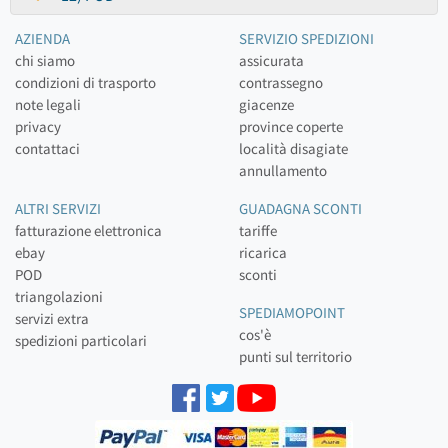
AZIENDA
SERVIZIO SPEDIZIONI
chi siamo
assicurata
condizioni di trasporto
contrassegno
note legali
giacenze
privacy
province coperte
contattaci
località disagiate
annullamento
ALTRI SERVIZI
GUADAGNA SCONTI
fatturazione elettronica
tariffe
ebay
ricarica
POD
sconti
triangolazioni
SPEDIAMOPOINT
servizi extra
cos'è
spedizioni particolari
punti sul territorio