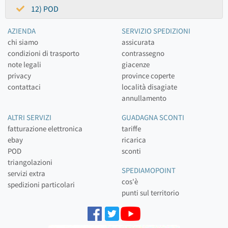
12) POD
AZIENDA
SERVIZIO SPEDIZIONI
chi siamo
assicurata
condizioni di trasporto
contrassegno
note legali
giacenze
privacy
province coperte
contattaci
località disagiate
annullamento
ALTRI SERVIZI
GUADAGNA SCONTI
fatturazione elettronica
tariffe
ebay
ricarica
POD
sconti
triangolazioni
SPEDIAMOPOINT
servizi extra
cos'è
spedizioni particolari
punti sul territorio