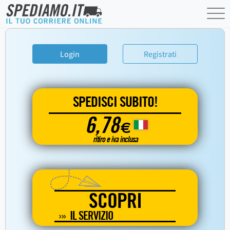
Login
Registrati
SPEDISCI SUBITO!
6,78
€
ritiro e iva inclusa
SCOPRI
IL SERVIZIO