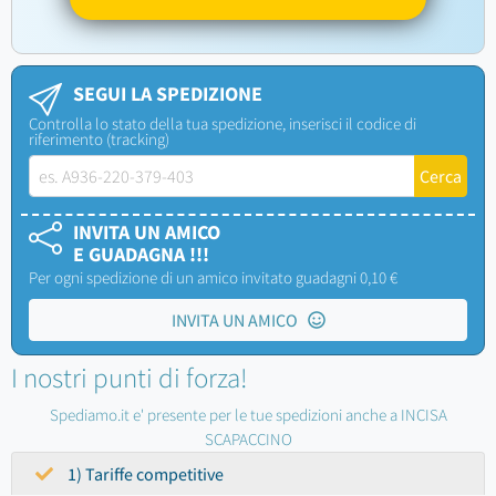
SEGUI LA SPEDIZIONE
Controlla lo stato della tua spedizione, inserisci il codice di
riferimento (tracking)
INVITA UN AMICO
E GUADAGNA !!!
Per ogni spedizione di un amico invitato guadagni 0,10 €
INVITA UN AMICO
I nostri punti di forza!
Spediamo.it e' presente per le tue spedizioni anche a INCISA
SCAPACCINO
1) Tariffe competitive