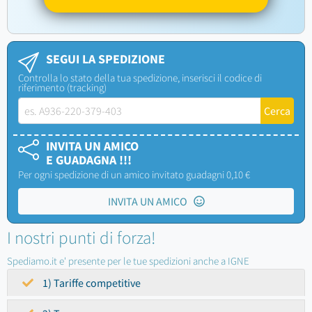
SEGUI LA SPEDIZIONE
Controlla lo stato della tua spedizione, inserisci il codice di
riferimento (tracking)
INVITA UN AMICO
E GUADAGNA !!!
Per ogni spedizione di un amico invitato guadagni 0,10 €
INVITA UN AMICO
I nostri punti di forza!
Spediamo.it e' presente per le tue spedizioni anche a IGNE
1) Tariffe competitive