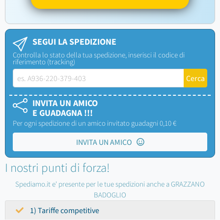
SEGUI LA SPEDIZIONE
Controlla lo stato della tua spedizione, inserisci il codice di
riferimento (tracking)
INVITA UN AMICO
E GUADAGNA !!!
Per ogni spedizione di un amico invitato guadagni 0,10 €
INVITA UN AMICO
I nostri punti di forza!
Spediamo.it e' presente per le tue spedizioni anche a GRAZZANO
BADOGLIO
1) Tariffe competitive