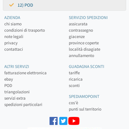
12) POD
AZIENDA
SERVIZIO SPEDIZIONI
chi siamo
assicurata
condizioni di trasporto
contrassegno
note legali
giacenze
privacy
province coperte
contattaci
località disagiate
annullamento
ALTRI SERVIZI
GUADAGNA SCONTI
fatturazione elettronica
tariffe
ebay
ricarica
POD
sconti
triangolazioni
SPEDIAMOPOINT
servizi extra
cos'è
spedizioni particolari
punti sul territorio