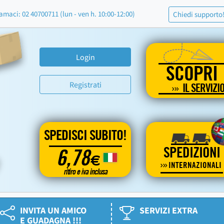
amaci: 02 40700711 (lun - ven h. 10:00-12:00)
Chiedi supporto
Login
SCOPRI
Registrati
IL SERVIZI
SPEDISCI SUBITO!
SPEDIZIONI
6,78
€
INTERNAZIONALI
ritiro e iva inclusa
INVITA UN AMICO
SERVIZI EXTRA
E GUADAGNA !!!