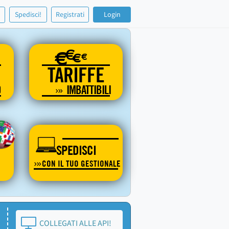
!
Spedisci!
Registrati
Login
€
€
€
€
TARIFFE
O
IMBATTIBILI
SPEDISCI
CON IL TUO GESTIONALE
COLLEGATI ALLE API!