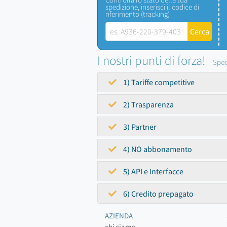
spedizione, inserisci il codice di
riferimento (tracking)
I nostri punti di forza!
Sped
1) Tariffe competitive
2) Trasparenza
3) Partner
4) NO abbonamento
5) API e Interfacce
6) Credito prepagato
AZIENDA
chi siamo