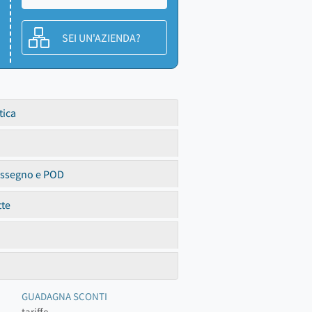
SEI UN'AZIENDA?
tica
assegno e POD
tte
GUADAGNA SCONTI
tariffe