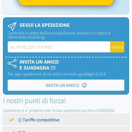
SEGUI LA SPEDIZIONE
Controlla lo stato della tua spedizione, inserisci il codice di
riferimento (tracking)
INVITA UN AMICO
E GUADAGNA !!!
Per ogni spedizione di un amico invitato guadagni 0,10 €
INVITA UN AMICO
I nostri punti di forza!
Spediamo.it e' presente per le tue spedizioni anche a GIARDONI
1) Tariffe competitive