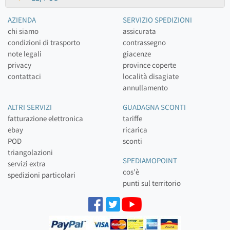
AZIENDA
SERVIZIO SPEDIZIONI
chi siamo
assicurata
condizioni di trasporto
contrassegno
note legali
giacenze
privacy
province coperte
contattaci
località disagiate
annullamento
ALTRI SERVIZI
GUADAGNA SCONTI
fatturazione elettronica
tariffe
ebay
ricarica
POD
sconti
triangolazioni
SPEDIAMOPOINT
servizi extra
cos'è
spedizioni particolari
punti sul territorio