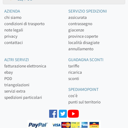
AZIENDA
SERVIZIO SPEDIZIONI
chi siamo
assicurata
condizioni di trasporto
contrassegno
note legali
giacenze
privacy
province coperte
contattaci
località disagiate
annullamento
ALTRI SERVIZI
GUADAGNA SCONTI
fatturazione elettronica
tariffe
ebay
ricarica
POD
sconti
triangolazioni
SPEDIAMOPOINT
servizi extra
cos'è
spedizioni particolari
punti sul territorio