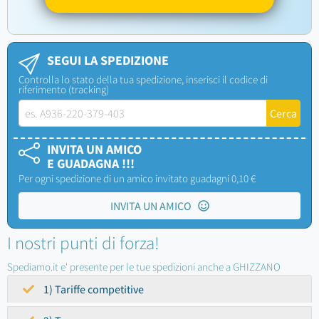
SEGUI LA SPEDIZIONE
Controlla lo stato della tua spedizione, inserisci il codice di
riferimento (tracking)
INVITA UN AMICO
E GUADAGNA !!!
Per ogni spedizione di un amico invitato guadagni 0,10 €
INVITA UN AMICO
I nostri punti di forza!
Spediamo.it e' presente per le tue spedizioni anche a GHIZZANO
1) Tariffe competitive