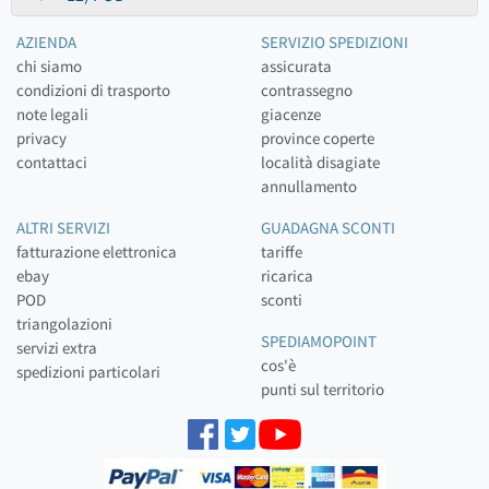
AZIENDA
SERVIZIO SPEDIZIONI
chi siamo
assicurata
condizioni di trasporto
contrassegno
note legali
giacenze
privacy
province coperte
contattaci
località disagiate
annullamento
ALTRI SERVIZI
GUADAGNA SCONTI
fatturazione elettronica
tariffe
ebay
ricarica
POD
sconti
triangolazioni
SPEDIAMOPOINT
servizi extra
cos'è
spedizioni particolari
punti sul territorio