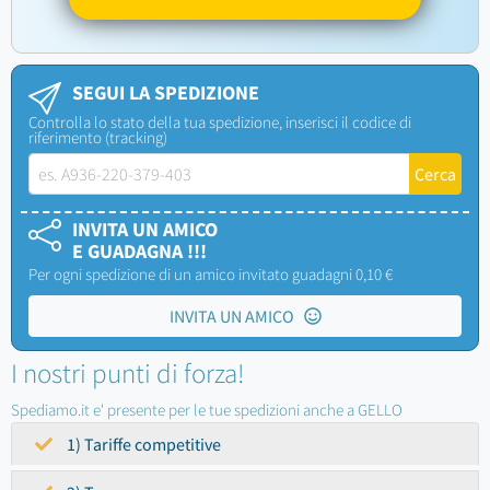
SEGUI LA SPEDIZIONE
Controlla lo stato della tua spedizione, inserisci il codice di
riferimento (tracking)
INVITA UN AMICO
E GUADAGNA !!!
Per ogni spedizione di un amico invitato guadagni 0,10 €
INVITA UN AMICO
I nostri punti di forza!
Spediamo.it e' presente per le tue spedizioni anche a GELLO
1) Tariffe competitive