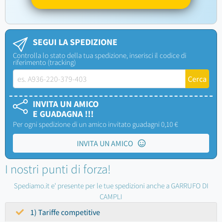
SEGUI LA SPEDIZIONE
Controlla lo stato della tua spedizione, inserisci il codice di
riferimento (tracking)
INVITA UN AMICO
E GUADAGNA !!!
Per ogni spedizione di un amico invitato guadagni 0,10 €
INVITA UN AMICO
I nostri punti di forza!
Spediamo.it e' presente per le tue spedizioni anche a GARRUFO DI
CAMPLI
1) Tariffe competitive