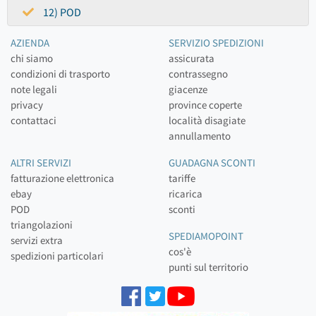
12) POD
AZIENDA
SERVIZIO SPEDIZIONI
chi siamo
assicurata
condizioni di trasporto
contrassegno
note legali
giacenze
privacy
province coperte
contattaci
località disagiate
annullamento
ALTRI SERVIZI
GUADAGNA SCONTI
fatturazione elettronica
tariffe
ebay
ricarica
POD
sconti
triangolazioni
SPEDIAMOPOINT
servizi extra
cos'è
spedizioni particolari
punti sul territorio