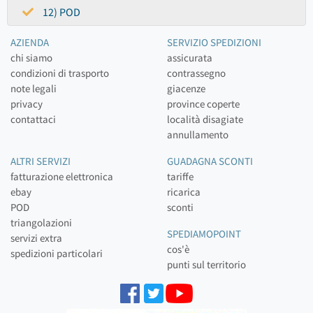
12) POD
AZIENDA
SERVIZIO SPEDIZIONI
chi siamo
assicurata
condizioni di trasporto
contrassegno
note legali
giacenze
privacy
province coperte
contattaci
località disagiate
annullamento
ALTRI SERVIZI
GUADAGNA SCONTI
fatturazione elettronica
tariffe
ebay
ricarica
POD
sconti
triangolazioni
SPEDIAMOPOINT
servizi extra
cos'è
spedizioni particolari
punti sul territorio