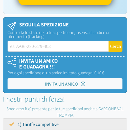
SEGUI LA SPEDIZIONE
Controlla lo stato della tua spedizione, inserisci il codice di
riferimento (tracking)
INVITA UN AMICO
E GUADAGNA !!!
Per ogni spedizione di un amico invitato guadagni 0,10 €
INVITA UN AMICO
I nostri punti di forza!
Spediamo.it e' presente per le tue spedizioni anche a GARDONE VAL
TROMPIA
1) Tariffe competitive