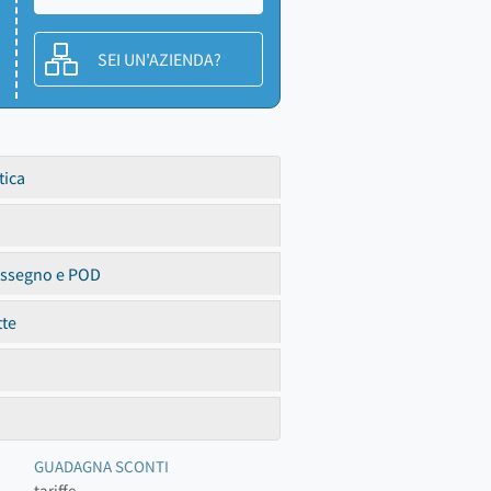
SEI UN'AZIENDA?
tica
assegno e POD
tte
GUADAGNA SCONTI
tariffe