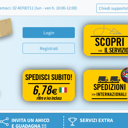
amaci: 02 40700711 (lun - ven h. 10:00-12:00)
Chiedi supporto
Login
SCOPRI
Registrati
IL SERVIZI
SPEDISCI SUBITO!
SPEDIZIONI
6,78
€
INTERNAZIONALI
ritiro e iva inclusa
INVITA UN AMICO
SERVIZI EXTRA
E GUADAGNA !!!