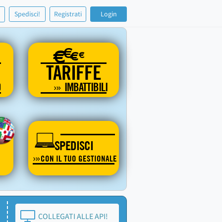
!
Spedisci!
Registrati
Login
€
€
€
€
TARIFFE
O
IMBATTIBILI
SPEDISCI
CON IL TUO GESTIONALE
COLLEGATI ALLE API!