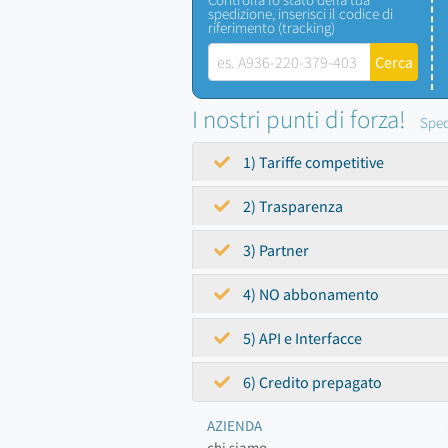
spedizione, inserisci il codice di
riferimento (tracking)
I nostri punti di forza!
Sped
1) Tariffe competitive
2) Trasparenza
3) Partner
4) NO abbonamento
5) API e Interfacce
6) Credito prepagato
AZIENDA
chi siamo