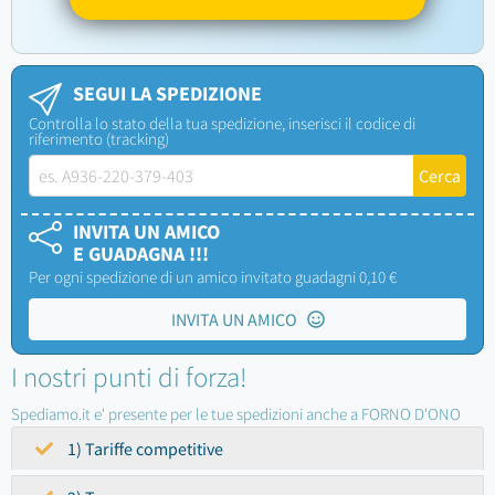
SEGUI LA SPEDIZIONE
Controlla lo stato della tua spedizione, inserisci il codice di
riferimento (tracking)
INVITA UN AMICO
E GUADAGNA !!!
Per ogni spedizione di un amico invitato guadagni 0,10 €
INVITA UN AMICO
I nostri punti di forza!
Spediamo.it e' presente per le tue spedizioni anche a FORNO D'ONO
1) Tariffe competitive