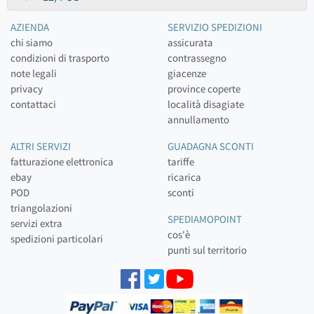
AZIENDA
SERVIZIO SPEDIZIONI
chi siamo
assicurata
condizioni di trasporto
contrassegno
note legali
giacenze
privacy
province coperte
contattaci
località disagiate
annullamento
ALTRI SERVIZI
GUADAGNA SCONTI
fatturazione elettronica
tariffe
ebay
ricarica
POD
sconti
triangolazioni
SPEDIAMOPOINT
servizi extra
cos'è
spedizioni particolari
punti sul territorio