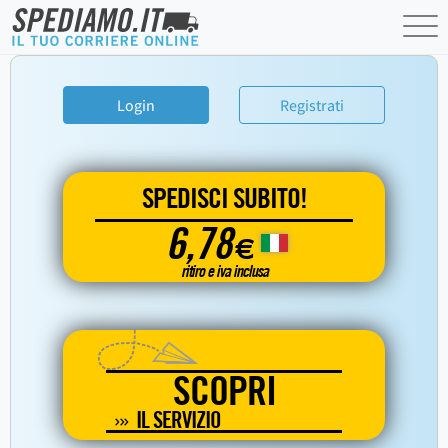
Login
Registrati
SPEDISCI SUBITO!
6,78
€
ritiro e iva inclusa
SCOPRI
IL SERVIZIO