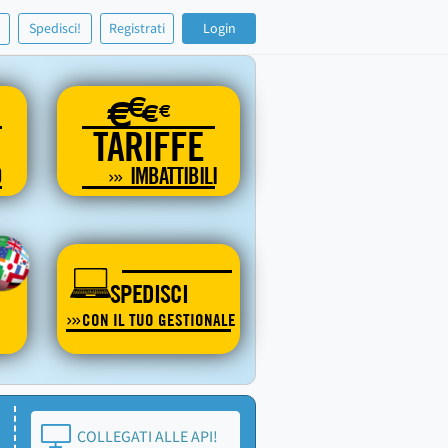
!
Spedisci!
Registrati
Login
€
€
€
€
TARIFFE
O
IMBATTIBILI
SPEDISCI
CON IL TUO GESTIONALE
COLLEGATI ALLE API!