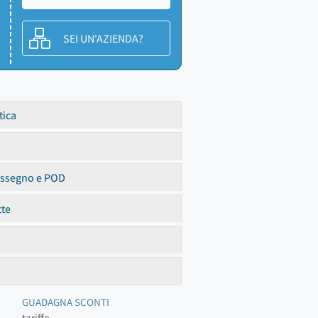
SEI UN'AZIENDA?
tica
assegno e POD
tte
GUADAGNA SCONTI
tariffe