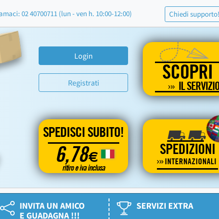
amaci: 02 40700711 (lun - ven h. 10:00-12:00)
Chiedi supporto
Login
SCOPRI
Registrati
IL SERVIZI
SPEDISCI SUBITO!
SPEDIZIONI
6,78
€
INTERNAZIONALI
ritiro e iva inclusa
INVITA UN AMICO
SERVIZI EXTRA
E GUADAGNA !!!