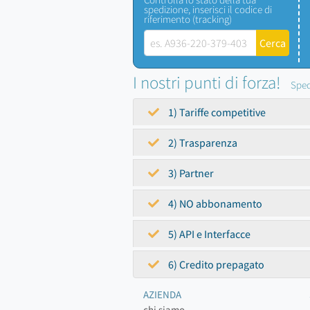
spedizione, inserisci il codice di
riferimento (tracking)
I nostri punti di forza!
Sped
1) Tariffe competitive
2) Trasparenza
3) Partner
4) NO abbonamento
5) API e Interfacce
6) Credito prepagato
AZIENDA
chi siamo