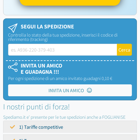
SEGUI LA SPEDIZIONE
Controlla lo stato della tua spedizione, inserisci il codice di
riferimento (tracking)
INVITA UN AMICO
E GUADAGNA !!!
Per ogni spedizione di un amico invitato guadagni 0,10 €
INVITA UN AMICO
I nostri punti di forza!
Spediamo.it e' presente per le tue spedizioni anche a FOGLIANISE
1) Tariffe competitive