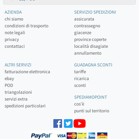
AZIENDA
SERVIZIO SPEDIZIONI
chi siamo
assicurata
condizioni di trasporto
contrassegno
note legali
giacenze
privacy
province coperte
contattaci
località disagiate
annullamento
ALTRI SERVIZI
GUADAGNA SCONTI
fatturazione elettronica
tariffe
ebay
ricarica
POD
sconti
triangolazioni
SPEDIAMOPOINT
servizi extra
cos'è
spedizioni particolari
punti sul territorio