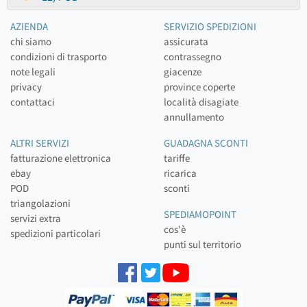
AZIENDA
SERVIZIO SPEDIZIONI
chi siamo
assicurata
condizioni di trasporto
contrassegno
note legali
giacenze
privacy
province coperte
contattaci
località disagiate
annullamento
ALTRI SERVIZI
GUADAGNA SCONTI
fatturazione elettronica
tariffe
ebay
ricarica
POD
sconti
triangolazioni
SPEDIAMOPOINT
servizi extra
cos'è
spedizioni particolari
punti sul territorio