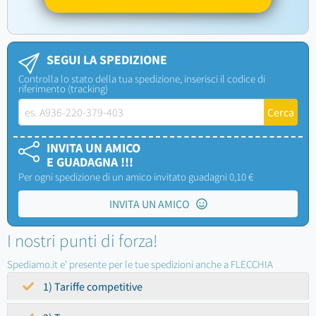
SEGUI LA SPEDIZIONE
Controlla lo stato della tua spedizione, inserisci il codice di
riferimento (tracking)
INVITA UN AMICO
E GUADAGNA !!!
Per ogni spedizione di un amico invitato guadagni 0,10 €
INVITA UN AMICO
I nostri punti di forza!
Spediamo.it e' presente per le tue spedizioni anche a FLECCHIA
1) Tariffe competitive