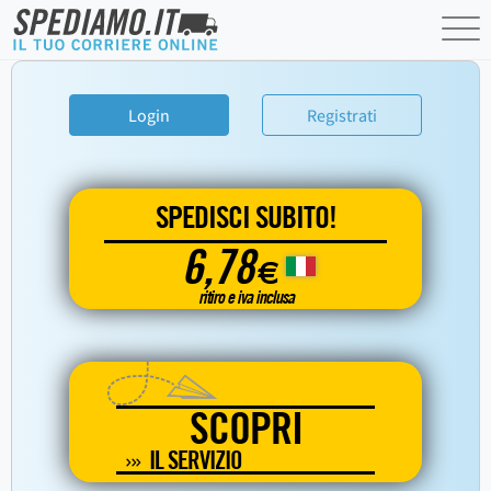
Login
Registrati
SPEDISCI SUBITO!
6,78
€
ritiro e iva inclusa
SCOPRI
IL SERVIZIO