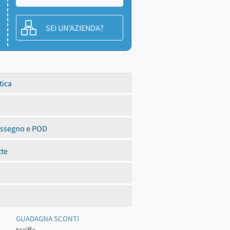
SEI UN'AZIENDA?
tica
assegno e POD
tte
GUADAGNA SCONTI
tariffe