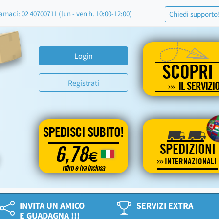
amaci: 02 40700711 (lun - ven h. 10:00-12:00)
Chiedi supporto
Login
SCOPRI
Registrati
IL SERVIZI
SPEDISCI SUBITO!
SPEDIZIONI
6,78
€
INTERNAZIONALI
ritiro e iva inclusa
INVITA UN AMICO
SERVIZI EXTRA
E GUADAGNA !!!