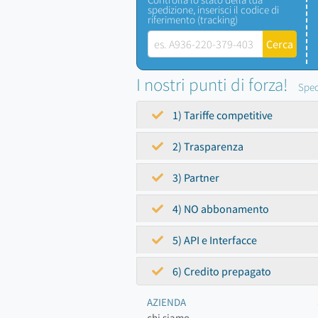
spedizione, inserisci il codice di
riferimento (tracking)
I nostri punti di forza!
Sped
1) Tariffe competitive
2) Trasparenza
3) Partner
4) NO abbonamento
5) API e Interfacce
6) Credito prepagato
AZIENDA
chi siamo