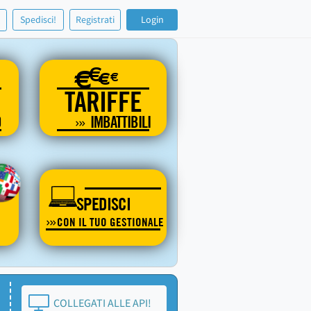
!
Spedisci!
Registrati
Login
€
€
€
€
TARIFFE
O
IMBATTIBILI
SPEDISCI
CON IL TUO GESTIONALE
COLLEGATI ALLE API!