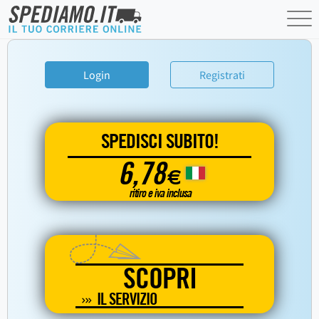
Login
Registrati
SPEDISCI SUBITO!
6,78
€
ritiro e iva inclusa
SCOPRI
IL SERVIZIO