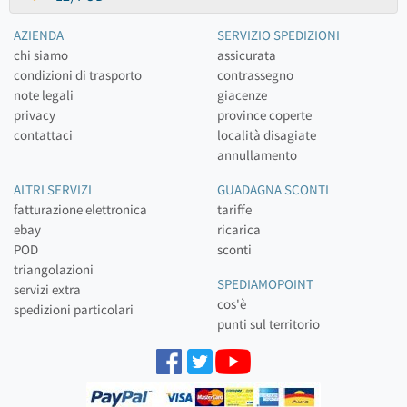
AZIENDA
SERVIZIO SPEDIZIONI
chi siamo
assicurata
condizioni di trasporto
contrassegno
note legali
giacenze
privacy
province coperte
contattaci
località disagiate
annullamento
ALTRI SERVIZI
GUADAGNA SCONTI
fatturazione elettronica
tariffe
ebay
ricarica
POD
sconti
triangolazioni
SPEDIAMOPOINT
servizi extra
cos'è
spedizioni particolari
punti sul territorio