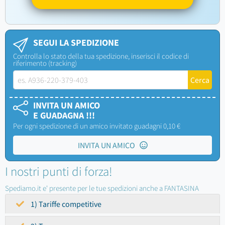
SEGUI LA SPEDIZIONE
Controlla lo stato della tua spedizione, inserisci il codice di
riferimento (tracking)
INVITA UN AMICO
E GUADAGNA !!!
Per ogni spedizione di un amico invitato guadagni 0,10 €
INVITA UN AMICO
I nostri punti di forza!
Spediamo.it e' presente per le tue spedizioni anche a FANTASINA
1) Tariffe competitive