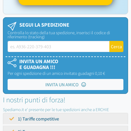
SEGUI LA SPEDIZIONE
Controlla lo stato della tua spedizione, inserisci il codice di
riferimento (tracking)
INVITA UN AMICO
E GUADAGNA !!!
Per ogni spedizione di un amico invitato guadagni 0,10 €
INVITA UN AMICO
I nostri punti di forza!
Spediamo.it e' presente per le tue spedizioni anche a ERCHIE
1) Tariffe competitive