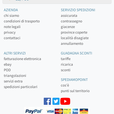
AZIENDA
SERVIZIO SPEDIZIONI
chi siamo
assicurata
condizioni di trasporto
contrassegno
note legali
giacenze
privacy
province coperte
contattaci
località disagiate
annullamento
ALTRI SERVIZI
GUADAGNA SCONTI
fatturazione elettronica
tariffe
ebay
ricarica
POD
sconti
triangolazioni
SPEDIAMOPOINT
servizi extra
cos'è
spedizioni particolari
punti sul territorio