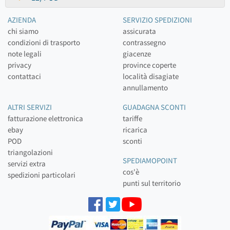
AZIENDA
SERVIZIO SPEDIZIONI
chi siamo
assicurata
condizioni di trasporto
contrassegno
note legali
giacenze
privacy
province coperte
contattaci
località disagiate
annullamento
ALTRI SERVIZI
GUADAGNA SCONTI
fatturazione elettronica
tariffe
ebay
ricarica
POD
sconti
triangolazioni
SPEDIAMOPOINT
servizi extra
cos'è
spedizioni particolari
punti sul territorio