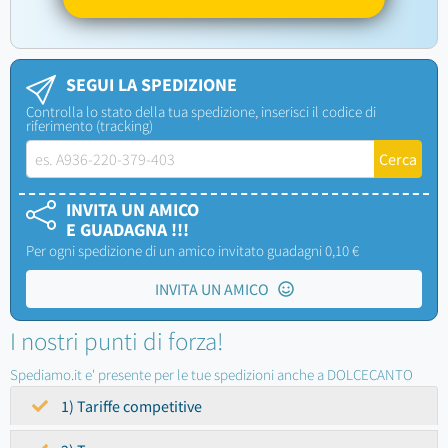
SEGUI LA SPEDIZIONE
Controlla lo stato della tua spedizione, inserisci il codice di
riferimento (tracking)
INVITA UN AMICO
E GUADAGNA !!!
Per ogni spedizione di un amico invitato guadagni 0,10 €
INVITA UN AMICO
I nostri punti di forza!
Spediamo.it e' presente per le tue spedizioni anche a DOLCECANTO
1) Tariffe competitive