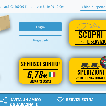
amaci: 02 40700711 (lun - ven h. 10:00-12:00)
Chiedi supporto
Login
SCOPRI
Registrati
IL SERVIZI
SPEDISCI SUBITO!
SPEDIZIONI
6,78
€
INTERNAZIONALI
ritiro e iva inclusa
INVITA UN AMICO
SERVIZI EXTRA
E GUADAGNA !!!