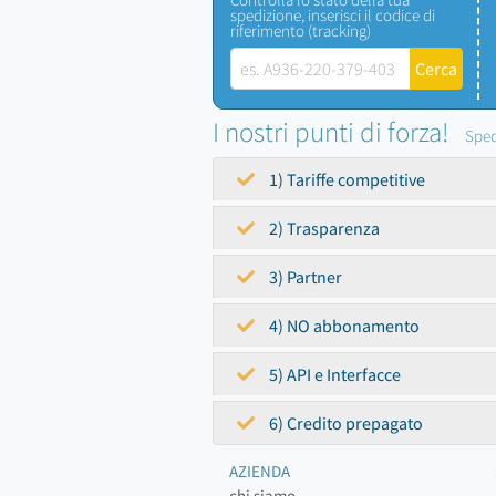
spedizione, inserisci il codice di
riferimento (tracking)
I nostri punti di forza!
Sped
1) Tariffe competitive
2) Trasparenza
3) Partner
4) NO abbonamento
5) API e Interfacce
6) Credito prepagato
AZIENDA
chi siamo