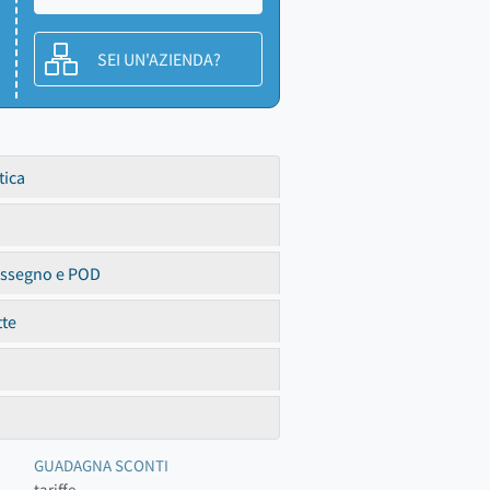
SEI UN'AZIENDA?
tica
assegno e POD
tte
GUADAGNA SCONTI
tariffe