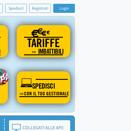
!
Spedisci!
Registrati
Login
€
€
€
€
TARIFFE
O
IMBATTIBILI
SPEDISCI
CON IL TUO GESTIONALE
COLLEGATI ALLE API!