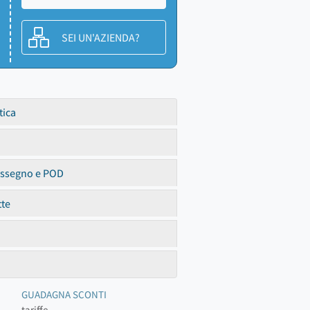
SEI UN'AZIENDA?
tica
assegno e POD
tte
GUADAGNA SCONTI
tariffe