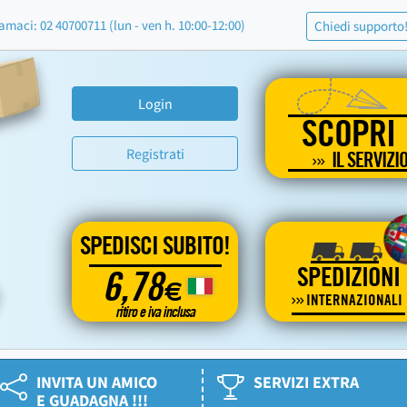
amaci: 02 40700711 (lun - ven h. 10:00-12:00)
Chiedi supporto
Login
SCOPRI
Registrati
IL SERVIZI
SPEDISCI SUBITO!
SPEDIZIONI
6,78
€
INTERNAZIONALI
ritiro e iva inclusa
INVITA UN AMICO
SERVIZI EXTRA
E GUADAGNA !!!