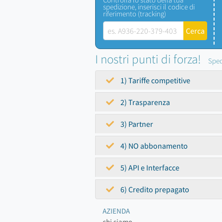
spedizione, inserisci il codice di
riferimento (tracking)
I nostri punti di forza!
Sped
1) Tariffe competitive
2) Trasparenza
3) Partner
4) NO abbonamento
5) API e Interfacce
6) Credito prepagato
AZIENDA
chi siamo