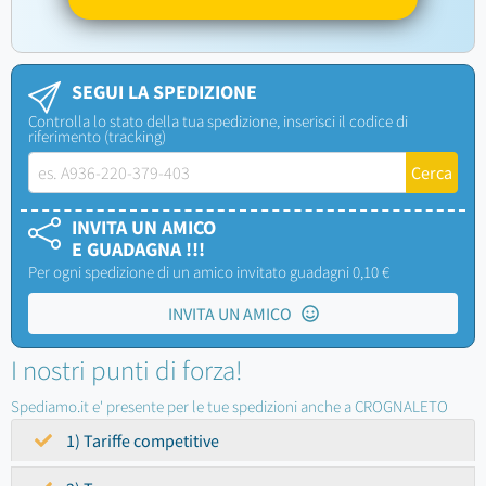
SEGUI LA SPEDIZIONE
Controlla lo stato della tua spedizione, inserisci il codice di
riferimento (tracking)
INVITA UN AMICO
E GUADAGNA !!!
Per ogni spedizione di un amico invitato guadagni 0,10 €
INVITA UN AMICO
I nostri punti di forza!
Spediamo.it e' presente per le tue spedizioni anche a CROGNALETO
1) Tariffe competitive