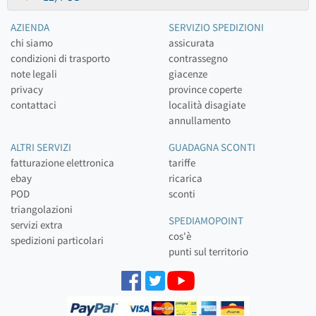
AZIENDA
SERVIZIO SPEDIZIONI
chi siamo
assicurata
condizioni di trasporto
contrassegno
note legali
giacenze
privacy
province coperte
contattaci
località disagiate
annullamento
ALTRI SERVIZI
GUADAGNA SCONTI
fatturazione elettronica
tariffe
ebay
ricarica
POD
sconti
triangolazioni
SPEDIAMOPOINT
servizi extra
cos'è
spedizioni particolari
punti sul territorio