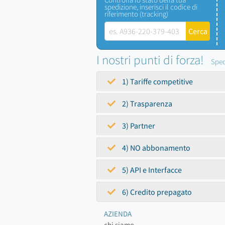
spedizione, inserisci il codice di
riferimento (tracking)
I nostri punti di forza!
Sped
1) Tariffe competitive
2) Trasparenza
3) Partner
4) NO abbonamento
5) API e Interfacce
6) Credito prepagato
AZIENDA
chi siamo