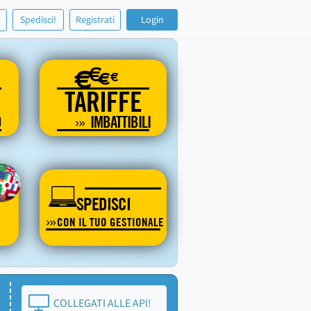
!
Spedisci!
Registrati
Login
€
€
€
€
TARIFFE
O
IMBATTIBILI
SPEDISCI
CON IL TUO GESTIONALE
COLLEGATI ALLE API!