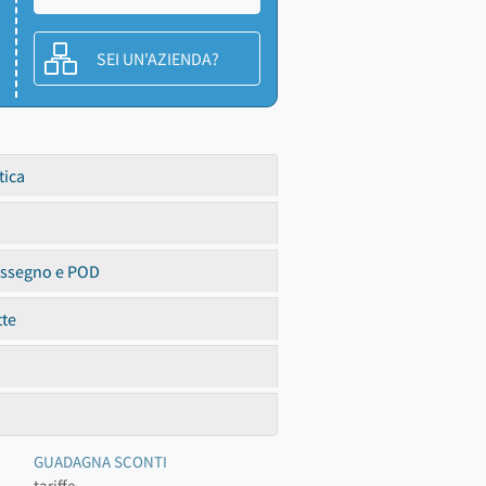
SEI UN'AZIENDA?
tica
assegno e POD
tte
GUADAGNA SCONTI
tariffe