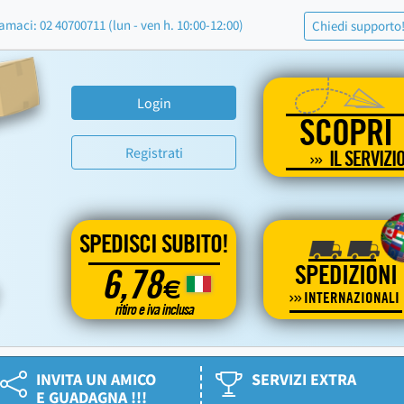
amaci: 02 40700711 (lun - ven h. 10:00-12:00)
Chiedi supporto
Login
SCOPRI
Registrati
IL SERVIZI
SPEDISCI SUBITO!
SPEDIZIONI
6,78
€
INTERNAZIONALI
ritiro e iva inclusa
INVITA UN AMICO
SERVIZI EXTRA
E GUADAGNA !!!