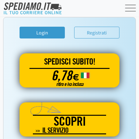
Login
Registrati
SPEDISCI SUBITO!
6,78
€
ritiro e iva inclusa
SCOPRI
IL SERVIZIO