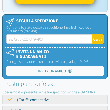
SEGUI LA SPEDIZIONE
Controlla lo stato della tua spedizione, inserisci il codice di
riferimento (tracking)
INVITA UN AMICO
E GUADAGNA !!!
Per ogni spedizione di un amico invitato guadagni 0,10 €
INVITA UN AMICO
I nostri punti di forza!
Spediamo.it e' presente per le tue spedizioni anche a CRESPINA
1) Tariffe competitive