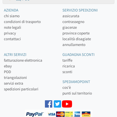
AZIENDA
SERVIZIO SPEDIZIONI
chi siamo
assicurata
condizioni di trasporto
contrassegno
note legali
giacenze
privacy
province coperte
contattaci
località disagiate
annullamento
ALTRI SERVIZI
GUADAGNA SCONTI
fatturazione elettronica
tariffe
ebay
ricarica
POD
sconti
triangolazioni
SPEDIAMOPOINT
servizi extra
cos'è
spedizioni particolari
punti sul territorio