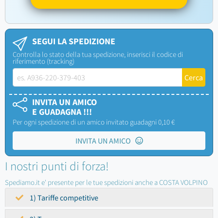
SEGUI LA SPEDIZIONE
Controlla lo stato della tua spedizione, inserisci il codice di
riferimento (tracking)
INVITA UN AMICO
E GUADAGNA !!!
Per ogni spedizione di un amico invitato guadagni 0,10 €
INVITA UN AMICO
I nostri punti di forza!
Spediamo.it e' presente per le tue spedizioni anche a COSTA VOLPINO
1) Tariffe competitive