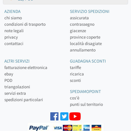
AZIENDA
SERVIZIO SPEDIZIONI
chi siamo
assicurata
condizioni di trasporto
contrassegno
note legali
giacenze
privacy
province coperte
contattaci
località disagiate
annullamento
ALTRI SERVIZI
GUADAGNA SCONTI
fatturazione elettronica
tariffe
ebay
ricarica
POD
sconti
triangolazioni
SPEDIAMOPOINT
servizi extra
cos'è
spedizioni particolari
punti sul territorio