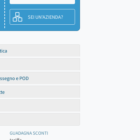
SEI UN'AZIENDA?
tica
assegno e POD
tte
GUADAGNA SCONTI
tariffe