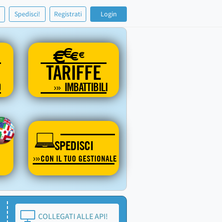
!
Spedisci!
Registrati
Login
€
€
€
€
TARIFFE
O
IMBATTIBILI
SPEDISCI
CON IL TUO GESTIONALE
COLLEGATI ALLE API!