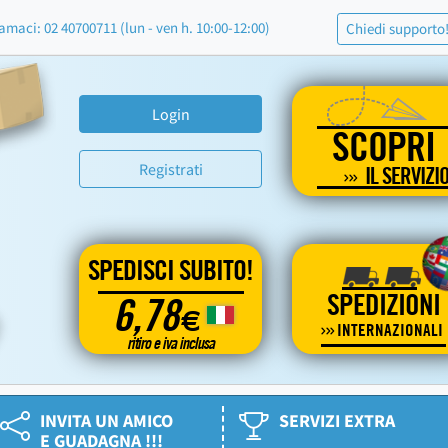
amaci: 02 40700711 (lun - ven h. 10:00-12:00)
Chiedi supporto
Login
SCOPRI
Registrati
IL SERVIZI
SPEDISCI SUBITO!
SPEDIZIONI
6,78
€
INTERNAZIONALI
ritiro e iva inclusa
INVITA UN AMICO
SERVIZI EXTRA
E GUADAGNA !!!