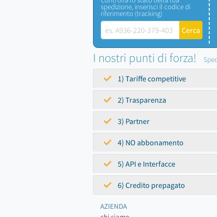
spedizione, inserisci il codice di
riferimento (tracking)
I nostri punti di forza!
Sped
1) Tariffe competitive
2) Trasparenza
3) Partner
4) NO abbonamento
5) API e Interfacce
6) Credito prepagato
AZIENDA
chi siamo