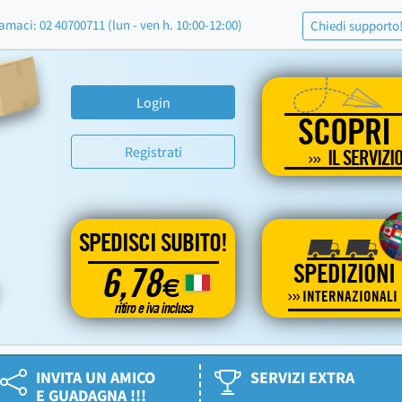
amaci: 02 40700711 (lun - ven h. 10:00-12:00)
Chiedi supporto
Login
SCOPRI
Registrati
IL SERVIZI
SPEDISCI SUBITO!
SPEDIZIONI
6,78
€
INTERNAZIONALI
ritiro e iva inclusa
INVITA UN AMICO
SERVIZI EXTRA
E GUADAGNA !!!