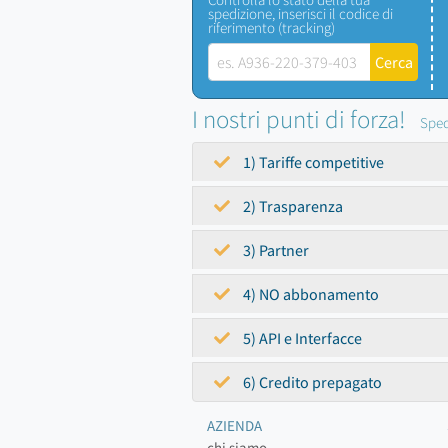
spedizione, inserisci il codice di
riferimento (tracking)
I nostri punti di forza!
Sped
1) Tariffe competitive
2) Trasparenza
3) Partner
4) NO abbonamento
5) API e Interfacce
6) Credito prepagato
AZIENDA
chi siamo