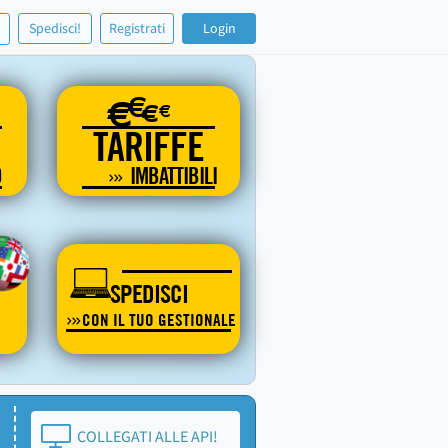
!
Spedisci!
Registrati
Login
€
€
€
€
TARIFFE
O
IMBATTIBILI
SPEDISCI
CON IL TUO GESTIONALE
COLLEGATI ALLE API!