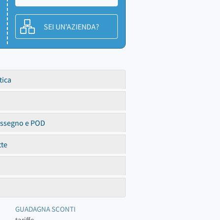
SEI UN'AZIENDA?
tica
assegno e POD
tte
GUADAGNA SCONTI
tariffe