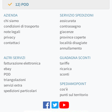
12) POD
AZIENDA
SERVIZIO SPEDIZIONI
chi siamo
assicurata
condizioni di trasporto
contrassegno
note legali
giacenze
privacy
province coperte
contattaci
località disagiate
annullamento
ALTRI SERVIZI
GUADAGNA SCONTI
fatturazione elettronica
tariffe
ebay
ricarica
POD
sconti
triangolazioni
SPEDIAMOPOINT
servizi extra
cos'è
spedizioni particolari
punti sul territorio