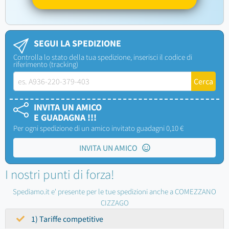
SEGUI LA SPEDIZIONE
Controlla lo stato della tua spedizione, inserisci il codice di
riferimento (tracking)
INVITA UN AMICO
E GUADAGNA !!!
Per ogni spedizione di un amico invitato guadagni 0,10 €
INVITA UN AMICO
I nostri punti di forza!
Spediamo.it e' presente per le tue spedizioni anche a COMEZZANO
CIZZAGO
1) Tariffe competitive