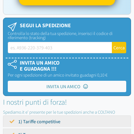
SEGUI LA SPEDIZIONE
Controlla lo stato della tua spedizione, inserisci il codice di
riferimento (tracking)
INVITA UN AMICO
E GUADAGNA !!!
Per ogni spedizione di un amico invitato guadagni 0,10 €
INVITA UN AMICO
I nostri punti di forza!
Spediamo.it e' presente per le tue spedizioni anche a COLTANO
1) Tariffe competitive