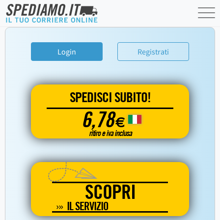
Login
Registrati
SPEDISCI SUBITO!
6,78
€
ritiro e iva inclusa
SCOPRI
IL SERVIZIO