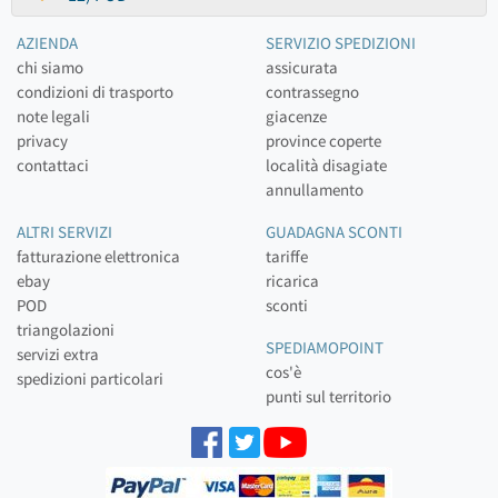
AZIENDA
SERVIZIO SPEDIZIONI
chi siamo
assicurata
condizioni di trasporto
contrassegno
note legali
giacenze
privacy
province coperte
contattaci
località disagiate
annullamento
ALTRI SERVIZI
GUADAGNA SCONTI
fatturazione elettronica
tariffe
ebay
ricarica
POD
sconti
triangolazioni
SPEDIAMOPOINT
servizi extra
cos'è
spedizioni particolari
punti sul territorio