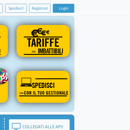
!
Spedisci!
Registrati
Login
€
€
€
€
TARIFFE
O
IMBATTIBILI
SPEDISCI
CON IL TUO GESTIONALE
COLLEGATI ALLE API!