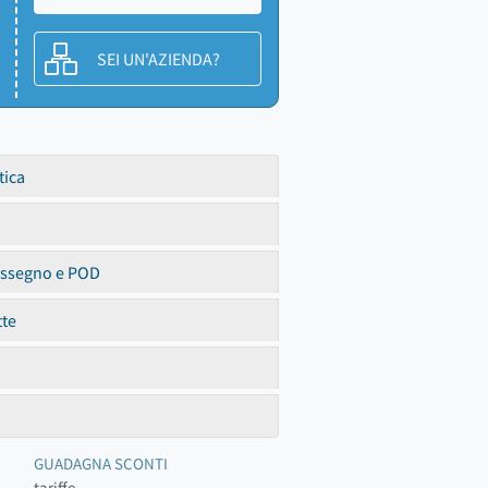
SEI UN'AZIENDA?
tica
assegno e POD
tte
GUADAGNA SCONTI
tariffe