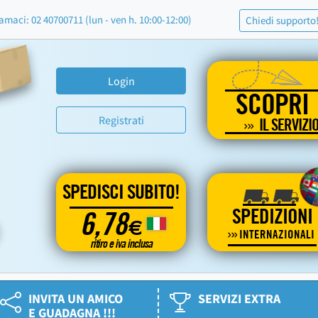
amaci: 02 40700711 (lun - ven h. 10:00-12:00)
Chiedi supporto
Login
SCOPRI
Registrati
IL SERVIZI
SPEDISCI SUBITO!
SPEDIZIONI
6,78
€
INTERNAZIONALI
ritiro e iva inclusa
INVITA UN AMICO
SERVIZI EXTRA
E GUADAGNA !!!