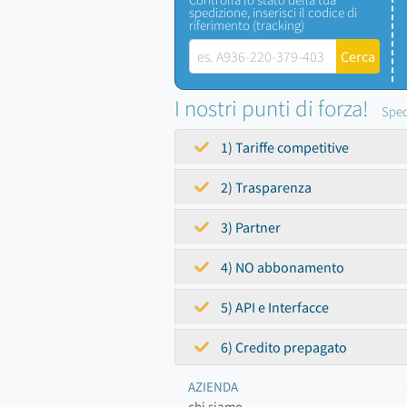
spedizione, inserisci il codice di
riferimento (tracking)
I nostri punti di forza!
Sped
1) Tariffe competitive
2) Trasparenza
3) Partner
4) NO abbonamento
5) API e Interfacce
6) Credito prepagato
AZIENDA
chi siamo