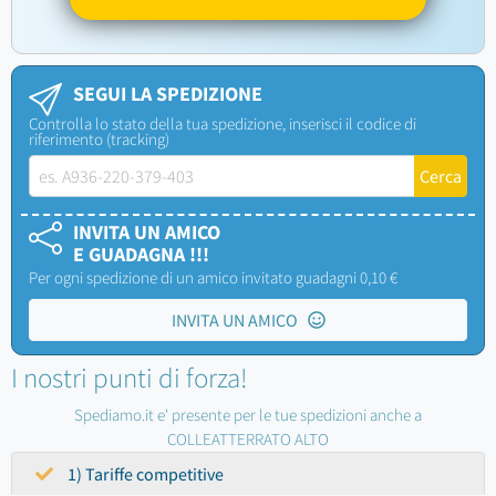
SEGUI LA SPEDIZIONE
Controlla lo stato della tua spedizione, inserisci il codice di
riferimento (tracking)
INVITA UN AMICO
E GUADAGNA !!!
Per ogni spedizione di un amico invitato guadagni 0,10 €
INVITA UN AMICO
I nostri punti di forza!
Spediamo.it e' presente per le tue spedizioni anche a
COLLEATTERRATO ALTO
1) Tariffe competitive