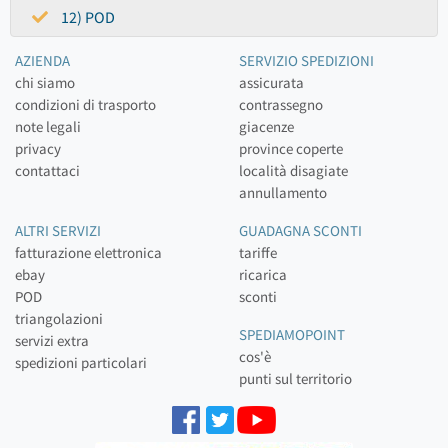
12) POD
AZIENDA
SERVIZIO SPEDIZIONI
chi siamo
assicurata
condizioni di trasporto
contrassegno
note legali
giacenze
privacy
province coperte
contattaci
località disagiate
annullamento
ALTRI SERVIZI
GUADAGNA SCONTI
fatturazione elettronica
tariffe
ebay
ricarica
POD
sconti
triangolazioni
SPEDIAMOPOINT
servizi extra
cos'è
spedizioni particolari
punti sul territorio