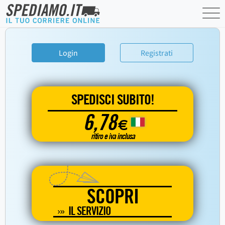
Login
Registrati
SPEDISCI SUBITO!
6,78
€
ritiro e iva inclusa
SCOPRI
IL SERVIZIO