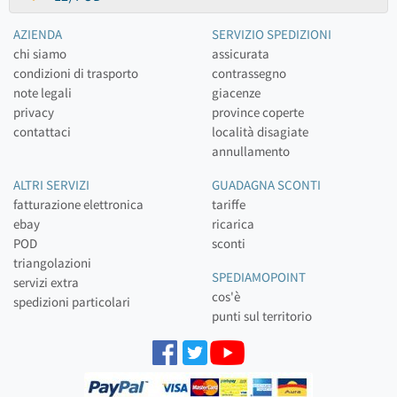
AZIENDA
SERVIZIO SPEDIZIONI
chi siamo
assicurata
condizioni di trasporto
contrassegno
note legali
giacenze
privacy
province coperte
contattaci
località disagiate
annullamento
ALTRI SERVIZI
GUADAGNA SCONTI
fatturazione elettronica
tariffe
ebay
ricarica
POD
sconti
triangolazioni
SPEDIAMOPOINT
servizi extra
cos'è
spedizioni particolari
punti sul territorio