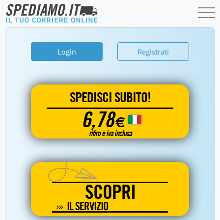
Login
Registrati
SPEDISCI SUBITO!
6,78
€
ritiro e iva inclusa
SCOPRI
IL SERVIZIO