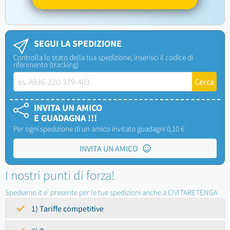
SEGUI LA SPEDIZIONE
Controlla lo stato della tua spedizione, inserisci il codice di
riferimento (tracking)
INVITA UN AMICO
E GUADAGNA !!!
Per ogni spedizione di un amico invitato guadagni 0,10 €
INVITA UN AMICO
I nostri punti di forza!
Spediamo.it e' presente per le tue spedizioni anche a CIVITARETENGA
1) Tariffe competitive