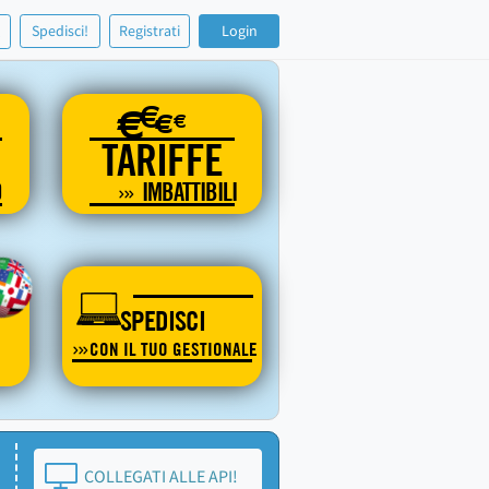
!
Spedisci!
Registrati
Login
€
€
€
€
TARIFFE
O
IMBATTIBILI
SPEDISCI
CON IL TUO GESTIONALE
COLLEGATI ALLE API!