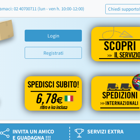
amaci: 02 40700711 (lun - ven h. 10:00-12:00)
Chiedi supporto
Login
SCOPRI
Registrati
IL SERVIZI
SPEDISCI SUBITO!
SPEDIZIONI
6,78
€
INTERNAZIONALI
ritiro e iva inclusa
INVITA UN AMICO
SERVIZI EXTRA
E GUADAGNA !!!