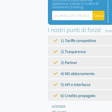
spedizione, inserisci il codice di
riferimento (tracking)
I nostri punti di forza!
Sped
1) Tariffe competitive
2) Trasparenza
3) Partner
4) NO abbonamento
5) API e Interfacce
6) Credito prepagato
AZIENDA
chi siamo