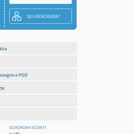
SEI UN'AZIENDA?
tica
assegno e POD
tte
GUADAGNA SCONTI
tariffe