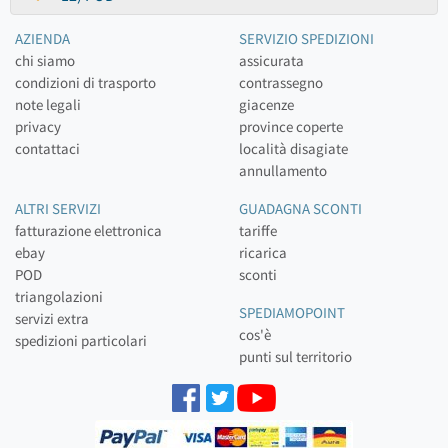
AZIENDA
SERVIZIO SPEDIZIONI
chi siamo
assicurata
condizioni di trasporto
contrassegno
note legali
giacenze
privacy
province coperte
contattaci
località disagiate
annullamento
ALTRI SERVIZI
GUADAGNA SCONTI
fatturazione elettronica
tariffe
ebay
ricarica
POD
sconti
triangolazioni
SPEDIAMOPOINT
servizi extra
cos'è
spedizioni particolari
punti sul territorio