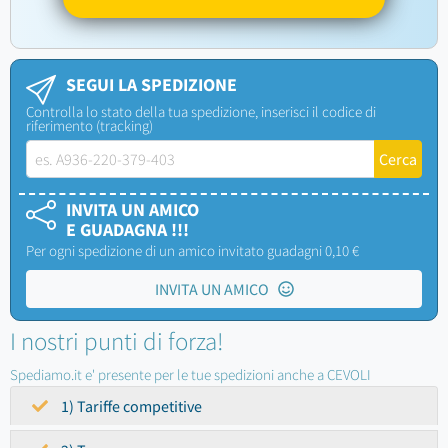
SEGUI LA SPEDIZIONE
Controlla lo stato della tua spedizione, inserisci il codice di
riferimento (tracking)
INVITA UN AMICO
E GUADAGNA !!!
Per ogni spedizione di un amico invitato guadagni 0,10 €
INVITA UN AMICO
I nostri punti di forza!
Spediamo.it e' presente per le tue spedizioni anche a CEVOLI
1) Tariffe competitive