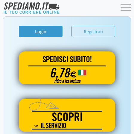
Login
Registrati
SPEDISCI SUBITO!
6,78
€
ritiro e iva inclusa
SCOPRI
IL SERVIZIO