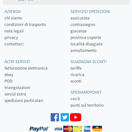
AZIENDA
SERVIZIO SPEDIZIONI
chi siamo
assicurata
condizioni di trasporto
contrassegno
note legali
giacenze
privacy
province coperte
contattaci
località disagiate
annullamento
ALTRI SERVIZI
GUADAGNA SCONTI
fatturazione elettronica
tariffe
ebay
ricarica
POD
sconti
triangolazioni
SPEDIAMOPOINT
servizi extra
cos'è
spedizioni particolari
punti sul territorio