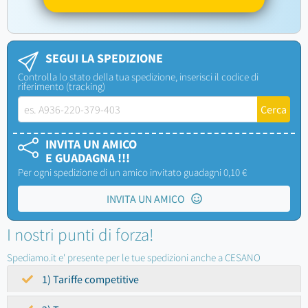
SEGUI LA SPEDIZIONE
Controlla lo stato della tua spedizione, inserisci il codice di
riferimento (tracking)
INVITA UN AMICO
E GUADAGNA !!!
Per ogni spedizione di un amico invitato guadagni 0,10 €
INVITA UN AMICO
I nostri punti di forza!
Spediamo.it e' presente per le tue spedizioni anche a CESANO
1) Tariffe competitive