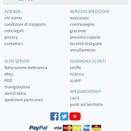
AZIENDA
SERVIZIO SPEDIZIONI
chi siamo
assicurata
condizioni di trasporto
contrassegno
note legali
giacenze
privacy
province coperte
contattaci
località disagiate
annullamento
ALTRI SERVIZI
GUADAGNA SCONTI
fatturazione elettronica
tariffe
ebay
ricarica
POD
sconti
triangolazioni
SPEDIAMOPOINT
servizi extra
cos'è
spedizioni particolari
punti sul territorio