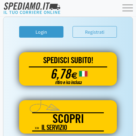
Login
Registrati
SPEDISCI SUBITO!
6,78
€
ritiro e iva inclusa
SCOPRI
IL SERVIZIO