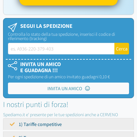
SEGUI LA SPEDIZIONE
Controlla lo stato della tua spedizione, inserisci il codice di
riferimento (tracking)
INVITA UN AMICO
E GUADAGNA !!!
Per ogni spedizione di un amico invitato guadagni 0,10 €
INVITA UN AMICO
I nostri punti di forza!
Spediamo.it e' presente per le tue spedizioni anche a CERVENO
1) Tariffe competitive