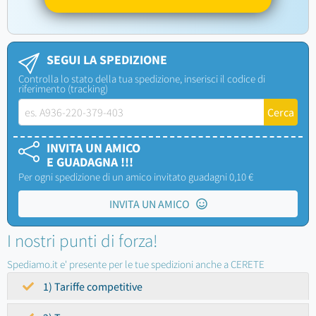
SEGUI LA SPEDIZIONE
Controlla lo stato della tua spedizione, inserisci il codice di
riferimento (tracking)
INVITA UN AMICO
E GUADAGNA !!!
Per ogni spedizione di un amico invitato guadagni 0,10 €
INVITA UN AMICO
I nostri punti di forza!
Spediamo.it e' presente per le tue spedizioni anche a CERETE
1) Tariffe competitive