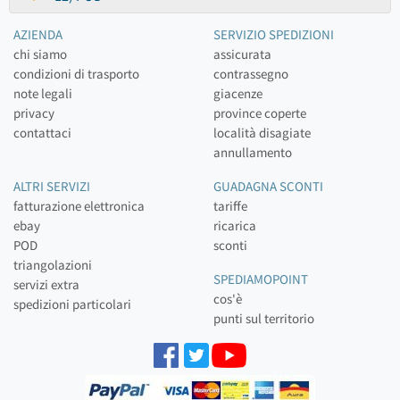
AZIENDA
SERVIZIO SPEDIZIONI
chi siamo
assicurata
condizioni di trasporto
contrassegno
note legali
giacenze
privacy
province coperte
contattaci
località disagiate
annullamento
ALTRI SERVIZI
GUADAGNA SCONTI
fatturazione elettronica
tariffe
ebay
ricarica
POD
sconti
triangolazioni
SPEDIAMOPOINT
servizi extra
cos'è
spedizioni particolari
punti sul territorio