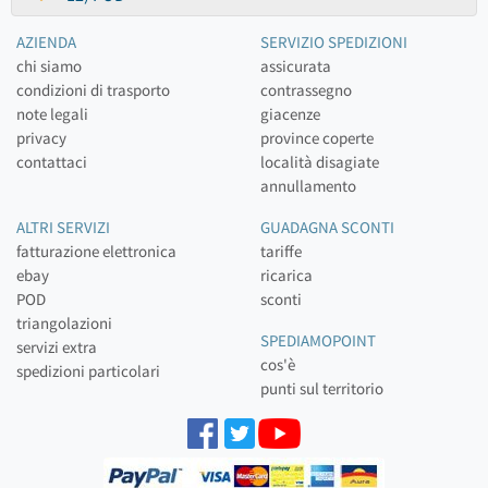
AZIENDA
SERVIZIO SPEDIZIONI
chi siamo
assicurata
condizioni di trasporto
contrassegno
note legali
giacenze
privacy
province coperte
contattaci
località disagiate
annullamento
ALTRI SERVIZI
GUADAGNA SCONTI
fatturazione elettronica
tariffe
ebay
ricarica
POD
sconti
triangolazioni
SPEDIAMOPOINT
servizi extra
cos'è
spedizioni particolari
punti sul territorio