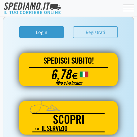
Login
Registrati
SPEDISCI SUBITO!
6,78
€
ritiro e iva inclusa
SCOPRI
IL SERVIZIO