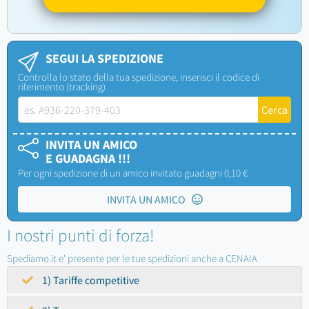
SEGUI LA SPEDIZIONE
Controlla lo stato della tua spedizione, inserisci il codice di
riferimento (tracking)
INVITA UN AMICO
E GUADAGNA !!!
Per ogni spedizione di un amico invitato guadagni 0,10 €
INVITA UN AMICO
I nostri punti di forza!
Spediamo.it e' presente per le tue spedizioni anche a CENAIA
1) Tariffe competitive