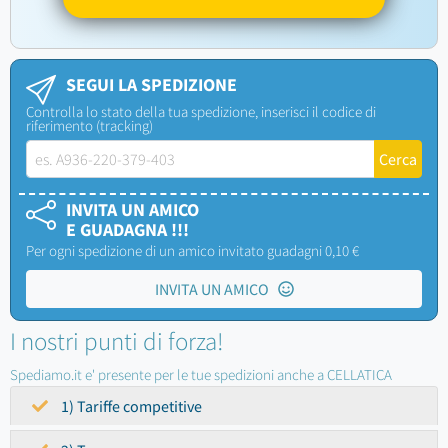
SEGUI LA SPEDIZIONE
Controlla lo stato della tua spedizione, inserisci il codice di
riferimento (tracking)
INVITA UN AMICO
E GUADAGNA !!!
Per ogni spedizione di un amico invitato guadagni 0,10 €
INVITA UN AMICO
I nostri punti di forza!
Spediamo.it e' presente per le tue spedizioni anche a CELLATICA
1) Tariffe competitive