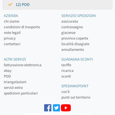
12) POD
AZIENDA
SERVIZIO SPEDIZIONI
chi siamo
assicurata
condizioni di trasporto
contrassegno
note legali
giacenze
privacy
province coperte
contattaci
località disagiate
annullamento
ALTRI SERVIZI
GUADAGNA SCONTI
fatturazione elettronica
tariffe
ebay
ricarica
POD
sconti
triangolazioni
SPEDIAMOPOINT
servizi extra
cos'è
spedizioni particolari
punti sul territorio