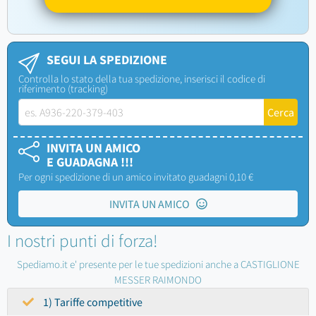
SEGUI LA SPEDIZIONE
Controlla lo stato della tua spedizione, inserisci il codice di
riferimento (tracking)
INVITA UN AMICO
E GUADAGNA !!!
Per ogni spedizione di un amico invitato guadagni 0,10 €
INVITA UN AMICO
I nostri punti di forza!
Spediamo.it e' presente per le tue spedizioni anche a CASTIGLIONE
MESSER RAIMONDO
1) Tariffe competitive