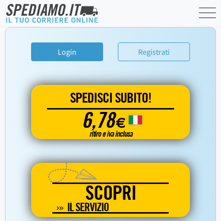
Login
Registrati
SPEDISCI SUBITO!
6,78
€
ritiro e iva inclusa
SCOPRI
IL SERVIZIO