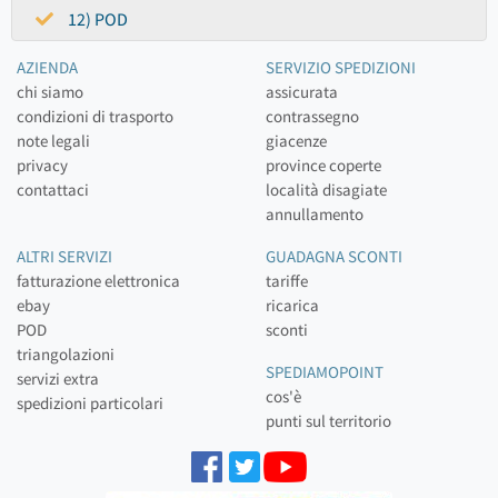
12) POD
AZIENDA
SERVIZIO SPEDIZIONI
chi siamo
assicurata
condizioni di trasporto
contrassegno
note legali
giacenze
privacy
province coperte
contattaci
località disagiate
annullamento
ALTRI SERVIZI
GUADAGNA SCONTI
fatturazione elettronica
tariffe
ebay
ricarica
POD
sconti
triangolazioni
SPEDIAMOPOINT
servizi extra
cos'è
spedizioni particolari
punti sul territorio