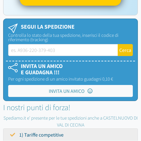
SEGUI LA SPEDIZIONE
Controlla lo stato della tua spedizione, inserisci il codice di
riferimento (tracking)
INVITA UN AMICO
E GUADAGNA !!!
Per ogni spedizione di un amico invitato guadagni 0,10 €
INVITA UN AMICO
I nostri punti di forza!
Spediamo.it e' presente per le tue spedizioni anche a CASTELNUOVO DI
VAL DI CECINA
1) Tariffe competitive