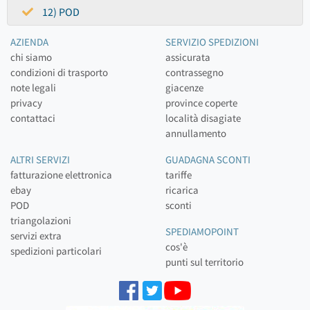
12) POD
AZIENDA
SERVIZIO SPEDIZIONI
chi siamo
assicurata
condizioni di trasporto
contrassegno
note legali
giacenze
privacy
province coperte
contattaci
località disagiate
annullamento
ALTRI SERVIZI
GUADAGNA SCONTI
fatturazione elettronica
tariffe
ebay
ricarica
POD
sconti
triangolazioni
SPEDIAMOPOINT
servizi extra
cos'è
spedizioni particolari
punti sul territorio