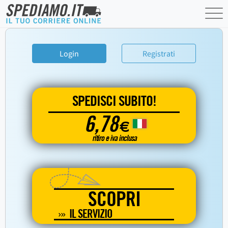
Login
Registrati
SPEDISCI SUBITO!
6,78
€
ritiro e iva inclusa
SCOPRI
IL SERVIZIO