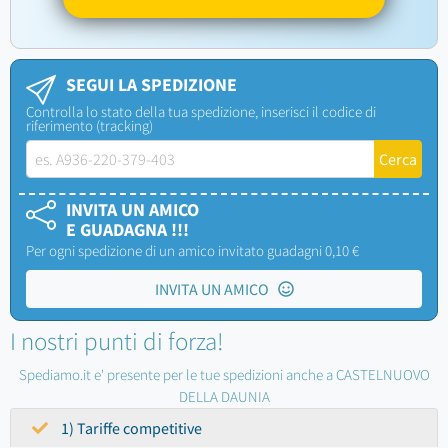
SEGUI LA SPEDIZIONE
Controlla lo stato della tua spedizione, inserisci il codice di
riferimento (tracking)
INVITA UN AMICO
E GUADAGNA !!!
Per ogni spedizione di un amico invitato guadagni 0,10 €
INVITA UN AMICO
I nostri punti di forza!
Spediamo.it e' presente per le tue spedizioni anche a CASTELNUOVO
DELLA DAUNIA
1) Tariffe competitive