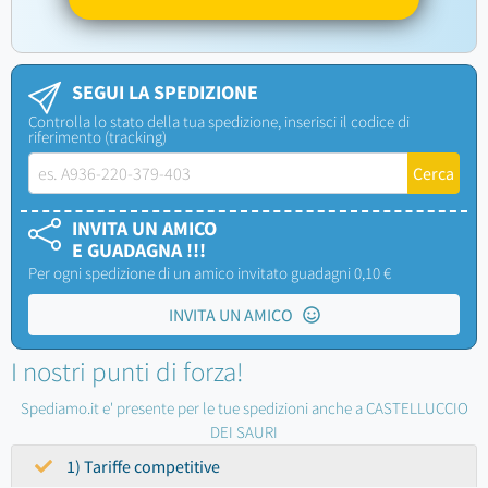
SEGUI LA SPEDIZIONE
Controlla lo stato della tua spedizione, inserisci il codice di
riferimento (tracking)
INVITA UN AMICO
E GUADAGNA !!!
Per ogni spedizione di un amico invitato guadagni 0,10 €
INVITA UN AMICO
I nostri punti di forza!
Spediamo.it e' presente per le tue spedizioni anche a CASTELLUCCIO
DEI SAURI
1) Tariffe competitive