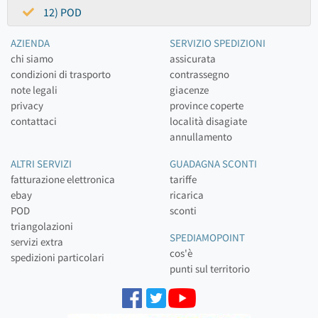
12) POD
AZIENDA
SERVIZIO SPEDIZIONI
chi siamo
assicurata
condizioni di trasporto
contrassegno
note legali
giacenze
privacy
province coperte
contattaci
località disagiate
annullamento
ALTRI SERVIZI
GUADAGNA SCONTI
fatturazione elettronica
tariffe
ebay
ricarica
POD
sconti
triangolazioni
SPEDIAMOPOINT
servizi extra
cos'è
spedizioni particolari
punti sul territorio