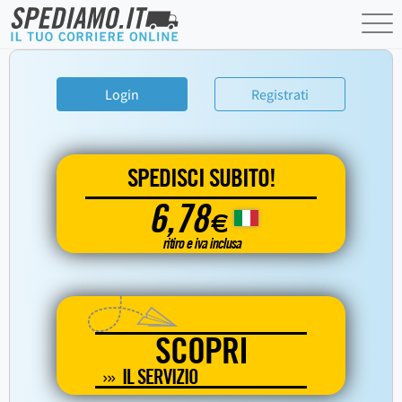
Login
Registrati
SPEDISCI SUBITO!
6,78
€
ritiro e iva inclusa
SCOPRI
IL SERVIZIO