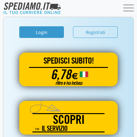
Login
Registrati
SPEDISCI SUBITO!
6,78
€
ritiro e iva inclusa
SCOPRI
IL SERVIZIO