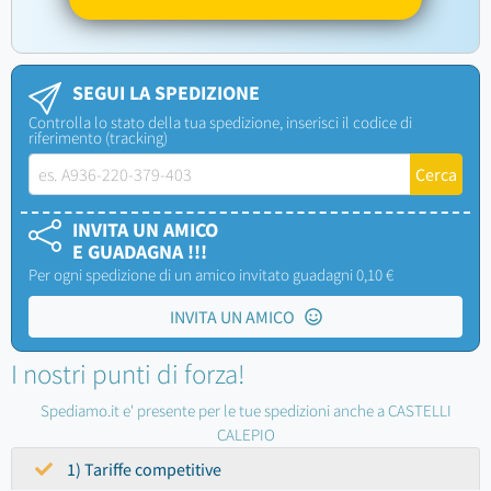
SEGUI LA SPEDIZIONE
Controlla lo stato della tua spedizione, inserisci il codice di
riferimento (tracking)
INVITA UN AMICO
E GUADAGNA !!!
Per ogni spedizione di un amico invitato guadagni 0,10 €
INVITA UN AMICO
I nostri punti di forza!
Spediamo.it e' presente per le tue spedizioni anche a CASTELLI
CALEPIO
1) Tariffe competitive