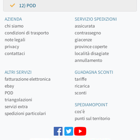
12) POD
AZIENDA
SERVIZIO SPEDIZIONI
chi siamo
assicurata
condizioni di trasporto
contrassegno
note legali
giacenze
privacy
province coperte
contattaci
località disagiate
annullamento
ALTRI SERVIZI
GUADAGNA SCONTI
fatturazione elettronica
tariffe
ebay
ricarica
POD
sconti
triangolazioni
SPEDIAMOPOINT
servizi extra
cos'è
spedizioni particolari
punti sul territorio