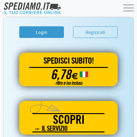
Login
Registrati
SPEDISCI SUBITO!
6,78
€
ritiro e iva inclusa
SCOPRI
IL SERVIZIO