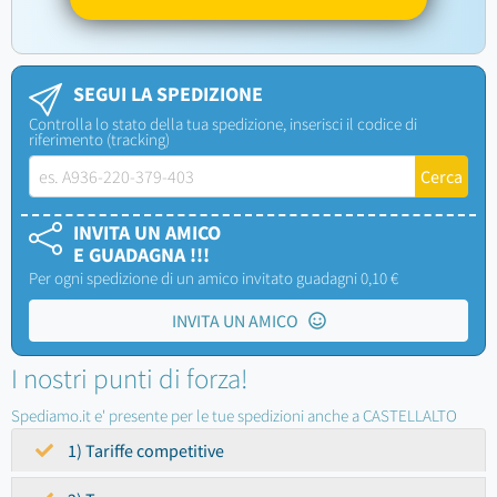
SEGUI LA SPEDIZIONE
Controlla lo stato della tua spedizione, inserisci il codice di
riferimento (tracking)
INVITA UN AMICO
E GUADAGNA !!!
Per ogni spedizione di un amico invitato guadagni 0,10 €
INVITA UN AMICO
I nostri punti di forza!
Spediamo.it e' presente per le tue spedizioni anche a CASTELLALTO
1) Tariffe competitive