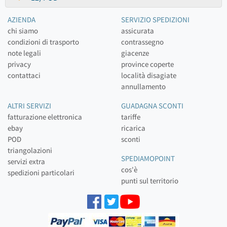
AZIENDA
SERVIZIO SPEDIZIONI
chi siamo
assicurata
condizioni di trasporto
contrassegno
note legali
giacenze
privacy
province coperte
contattaci
località disagiate
annullamento
ALTRI SERVIZI
GUADAGNA SCONTI
fatturazione elettronica
tariffe
ebay
ricarica
POD
sconti
triangolazioni
SPEDIAMOPOINT
servizi extra
cos'è
spedizioni particolari
punti sul territorio