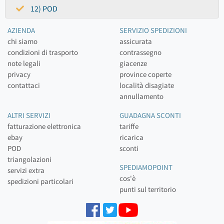
12) POD
AZIENDA
SERVIZIO SPEDIZIONI
chi siamo
assicurata
condizioni di trasporto
contrassegno
note legali
giacenze
privacy
province coperte
contattaci
località disagiate
annullamento
ALTRI SERVIZI
GUADAGNA SCONTI
fatturazione elettronica
tariffe
ebay
ricarica
POD
sconti
triangolazioni
SPEDIAMOPOINT
servizi extra
cos'è
spedizioni particolari
punti sul territorio