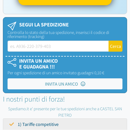
SEGUI LA SPEDIZIONE
Controlla lo stato della tua spedizione, inserisci il codice di
riferimento (tracking)
INVITA UN AMICO
E GUADAGNA !!!
Per ogni spedizione di un amico invitato guadagni 0,10 €
INVITA UN AMICO
I nostri punti di forza!
Spediamo.it e' presente per le tue spedizioni anche a CASTEL SAN
PIETRO
1) Tariffe competitive