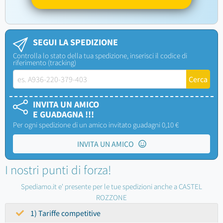
SEGUI LA SPEDIZIONE
Controlla lo stato della tua spedizione, inserisci il codice di
riferimento (tracking)
INVITA UN AMICO
E GUADAGNA !!!
Per ogni spedizione di un amico invitato guadagni 0,10 €
INVITA UN AMICO
I nostri punti di forza!
Spediamo.it e' presente per le tue spedizioni anche a CASTEL
ROZZONE
1) Tariffe competitive