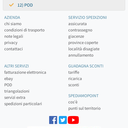
12) POD
AZIENDA
SERVIZIO SPEDIZIONI
chi siamo
assicurata
condizioni di trasporto
contrassegno
note legali
giacenze
privacy
province coperte
contattaci
località disagiate
annullamento
ALTRI SERVIZI
GUADAGNA SCONTI
fatturazione elettronica
tariffe
ebay
ricarica
POD
sconti
triangolazioni
SPEDIAMOPOINT
servizi extra
cos'è
spedizioni particolari
punti sul territorio