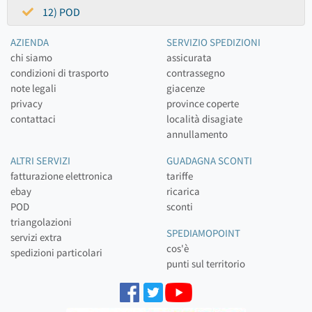
12) POD
AZIENDA
SERVIZIO SPEDIZIONI
chi siamo
assicurata
condizioni di trasporto
contrassegno
note legali
giacenze
privacy
province coperte
contattaci
località disagiate
annullamento
ALTRI SERVIZI
GUADAGNA SCONTI
fatturazione elettronica
tariffe
ebay
ricarica
POD
sconti
triangolazioni
SPEDIAMOPOINT
servizi extra
cos'è
spedizioni particolari
punti sul territorio