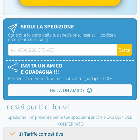
SEGUI LA SPEDIZIONE
Controlla lo stato della tua spedizione, inserisci il codice di
riferimento (tracking)
INVITA UN AMICO
E GUADAGNA !!!
Per ogni spedizione di un amico invitato guadagni 0,10 €
INVITA UN AMICO
I nostri punti di forza!
Spediamo.it e' presente per le tue spedizioni anche a CASTAGNOLE
MONFERRATO
1) Tariffe competitive