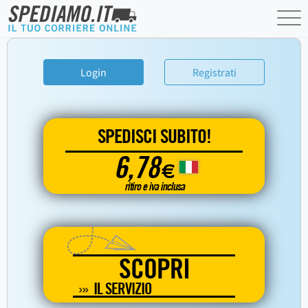
Login
Registrati
SPEDISCI SUBITO!
6,78
€
ritiro e iva inclusa
SCOPRI
IL SERVIZIO