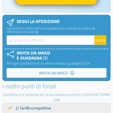
SEGUI LA SPEDIZIONE
Controlla lo stato della tua spedizione, inserisci il codice di
riferimento (tracking)
INVITA UN AMICO
E GUADAGNA !!!
Per ogni spedizione di un amico invitato guadagni 0,10 €
INVITA UN AMICO
I nostri punti di forza!
Spediamo.it e' presente per le tue spedizioni anche a CASCIANA TERME
LARI
1) Tariffe competitive