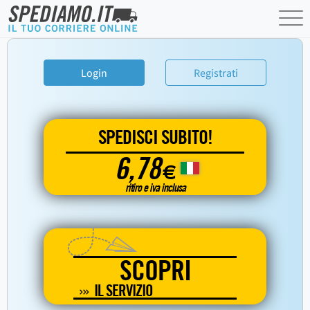
Login
Registrati
SPEDISCI SUBITO!
6,78
€
ritiro e iva inclusa
SCOPRI
IL SERVIZIO