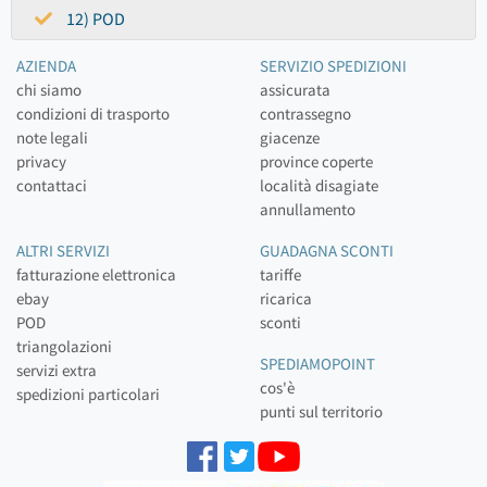
12) POD
AZIENDA
SERVIZIO SPEDIZIONI
chi siamo
assicurata
condizioni di trasporto
contrassegno
note legali
giacenze
privacy
province coperte
contattaci
località disagiate
annullamento
ALTRI SERVIZI
GUADAGNA SCONTI
fatturazione elettronica
tariffe
ebay
ricarica
POD
sconti
triangolazioni
SPEDIAMOPOINT
servizi extra
cos'è
spedizioni particolari
punti sul territorio